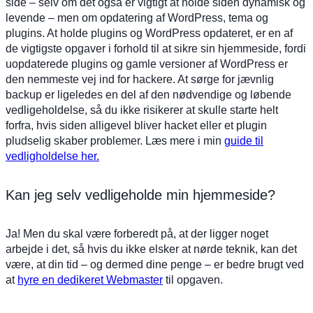
side – selv om det også er vigtigt at holde siden dynamisk og
levende – men om opdatering af WordPress, tema og
plugins. At holde plugins og WordPress opdateret, er en af
de vigtigste opgaver i forhold til at sikre sin hjemmeside, fordi
uopdaterede plugins og gamle versioner af WordPress er
den nemmeste vej ind for hackere. At sørge for jævnlig
backup er ligeledes en del af den nødvendige og løbende
vedligeholdelse, så du ikke risikerer at skulle starte helt
forfra, hvis siden alligevel bliver hacket eller et plugin
pludselig skaber problemer. Læs mere i min
guide til
vedligholdelse her.
Kan jeg selv vedligeholde min hjemmeside?
Ja! Men du skal være forberedt på, at der ligger noget
arbejde i det, så hvis du ikke elsker at nørde teknik, kan det
være, at din tid – og dermed dine penge – er bedre brugt ved
at
hyre en dedikeret Webmaster
til opgaven.