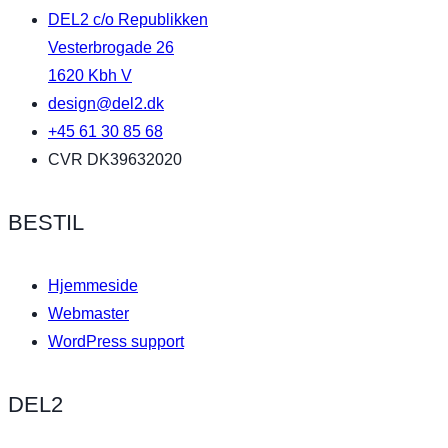
DEL2 c/o Republikken
Vesterbrogade 26
1620 Kbh V
design@del2.dk
+45 61 30 85 68
CVR DK39632020
BESTIL
Hjemmeside
Webmaster
WordPress support
DEL2