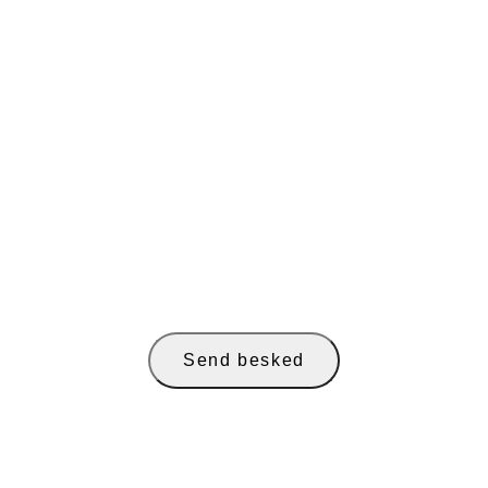
e oplysninger, så de kan svare på min forespørgsel.
Send besked