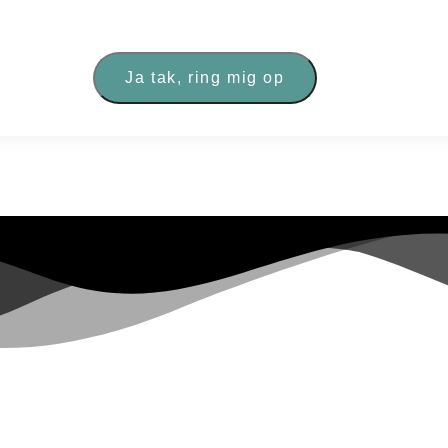
sendte oplysninger, så de kan svare på min forespørgsel.
Ja tak, ring mig op