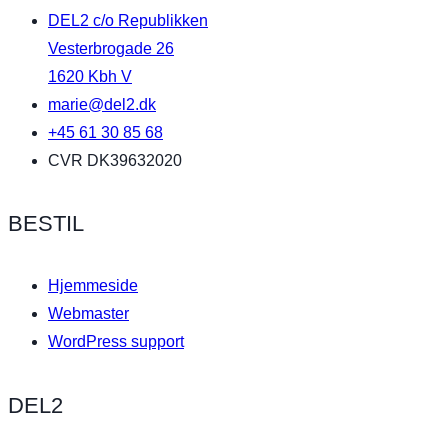
DEL2 c/o Republikken
Vesterbrogade 26
1620 Kbh V
marie@del2.dk
+45 61 30 85 68
CVR DK39632020
BESTIL
Hjemmeside
Webmaster
WordPress support
DEL2