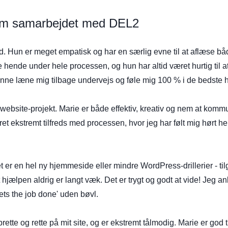
r om samarbejdet med DEL2
ad. Hun er meget empatisk og har en særlig evne til at aflæse
e hende under hele processen, og hun har altid været hurtig til
 kunne læne mig tilbage undervejs og føle mig 100 % i de bedste
s website-projekt. Marie er både effektiv, kreativ og nem at kom
ret ekstremt tilfreds med processen, hvor jeg har følt mig hør
et er en hel ny hjemmeside eller mindre WordPress-drillerier - t
ælpen aldrig er langt væk. Det er trygt og godt at vide! Jeg an
ets the job done' uden bøvl.
rette og rette på mit site, og er ekstremt tålmodig. Marie er god til 