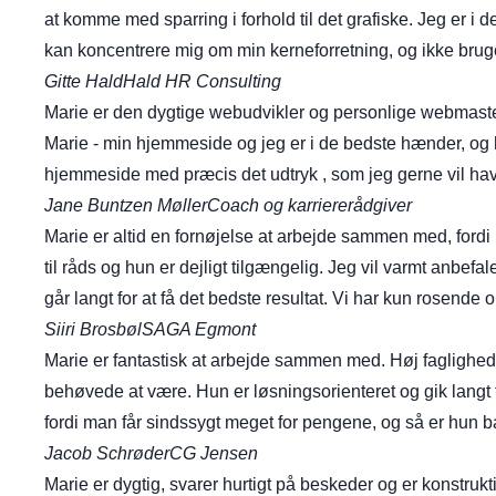
at komme med sparring i forhold til det grafiske. Jeg er i de
kan koncentrere mig om min kerneforretning, og ikke bruge 
Gitte Hald
Hald HR Consulting
Marie er den dygtige webudvikler og personlige webmaste
Marie - min hjemmeside og jeg er i de bedste hænder, og 
hjemmeside med præcis det udtryk , som jeg gerne vil ha
Jane Buntzen Møller
Coach og karriererådgiver
Marie er altid en fornøjelse at arbejde sammen med, fordi h
til råds og hun er dejligt tilgængelig. Jeg vil varmt anbef
går langt for at få det bedste resultat. Vi har kun rosende o
Siiri Brosbøl
SAGA Egmont
Marie er fantastisk at arbejde sammen med. Høj fagligh
behøvede at være. Hun er løsningsorienteret og gik langt f
fordi man får sindssygt meget for pengene, og så er hun ba
Jacob Schrøder
CG Jensen
Marie er dygtig, svarer hurtigt på beskeder og er konstruk