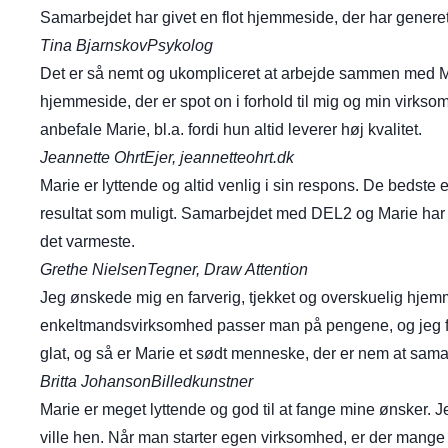
Samarbejdet har givet en flot hjemmeside, der har genere
Tina Bjarnskov
Psykolog
Det er så nemt og ukompliceret at arbejde sammen med Marie
hjemmeside, der er spot on i forhold til mig og min virkso
anbefale Marie, bl.a. fordi hun altid leverer høj kvalitet.
Jeannette Ohrt
Ejer, jeannetteohrt.dk
Marie er lyttende og altid venlig i sin respons. De bedst
resultat som muligt. Samarbejdet med DEL2 og Marie har 
det varmeste.
Grethe Nielsen
Tegner, Draw Attention
Jeg ønskede mig en farverig, tjekket og overskuelig hjemm
enkeltmandsvirksomhed passer man på pengene, og jeg fik f
glat, og så er Marie et sødt menneske, der er nem at sam
Britta Johanson
Billedkunstner
Marie er meget lyttende og god til at fange mine ønsker. Je
ville hen. Når man starter egen virksomhed, er der mange 