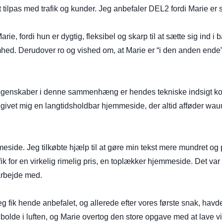
t tilpas med trafik og kunder. Jeg anbefaler DEL2 fordi Marie 
, fordi hun er dygtig, fleksibel og skarp til at sætte sig ind i 
mhed. Derudover ro og vished om, at Marie er “i den anden ende”, 
e egenskaber i denne sammenhæng er hendes tekniske indsigt komb
givet mig en langtidsholdbar hjemmeside, der altid afføder wa
eside. Jeg tilkøbte hjælp til at gøre min tekst mere mundret og 
or en virkelig rimelig pris, en toplækker hjemmeside. Det var 
arbejde med.
g fik hende anbefalet, og allerede efter vores første snak, havde
bolde i luften, og Marie overtog den store opgave med at lave v