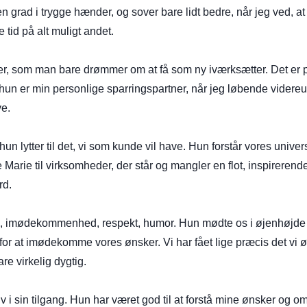
n grad i trygge hænder, og sover bare lidt bedre, når jeg ved, at M
tid på alt muligt andet.
r, som man bare drømmer om at få som ny iværksætter. Det er 
hun er min personlige sparringspartner, når jeg løbende videre
ve.
un lytter til det, vi som kunde vil have. Hun forstår vores unive
ale Marie til virksomheder, der står og mangler en flot, inspirere
rd.
ed, imødekommenhed, respekt, humor. Hun mødte os i øjenhøjde 
or at imødekomme vores ønsker. Vi har fået lige præcis det vi øn
re virkelig dygtig.
tiv i sin tilgang. Hun har været god til at forstå mine ønsker og